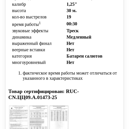
калибр
1,25"
высота
30 м.
кол-во выстрелов
19
1
00:30
время работы
звуковые эффекты
Треск
динамика
Медленный
выраженный финал
Нет
веерные вставки
Нет
категория
Батареи салютов
многоуровневый
Нет
фактическое время работы может отличаться от
указанного в характеристиках
Товар сертифицирован: RUC-
CN.ЦЦ09.А.01473-25