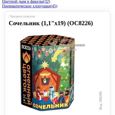
Цветной дым и факелы
(32)
Пневматические хлопушки
(45)
Батареи салютов
Сочельник (1,1"х19) (ОС8226)
380290