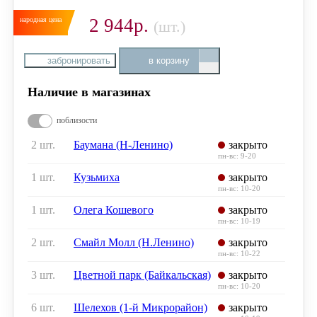
2 944р.
(шт.)
забронировать
в корзину
Наличие в магазинах
поблизости
2 шт.
Баумана (Н-Ленино)
закрыто
пн-вс: 9-20
1 шт.
Кузьмиха
закрыто
пн-вс: 10-20
1 шт.
Олега Кошевого
закрыто
пн-вс: 10-19
2 шт.
Смайл Молл (Н.Ленино)
закрыто
пн-вс: 10-22
3 шт.
Цветной парк (Байкальская)
закрыто
пн-вс: 10-20
6 шт.
Шелехов (1-й Микрорайон)
закрыто