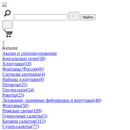
Найти
?
Каталог
Акции и спецпредложения
Бенгальские огни
(58)
Хлопушки
(18)
Фонтаны (Россия)
(6)
Сигналы охотника
(4)
Наборы хлопушек
(8)
Петарды
(25)
Гендер-пати
(24)
Ракеты
(23)
Летающие, наземные фейерверки и вертушки
(40)
Фонтаны
(50)
Римские свечи
(109)
Одиночные салюты
(5)
Батареи салютов
(315)
Супер-салюты
(77)