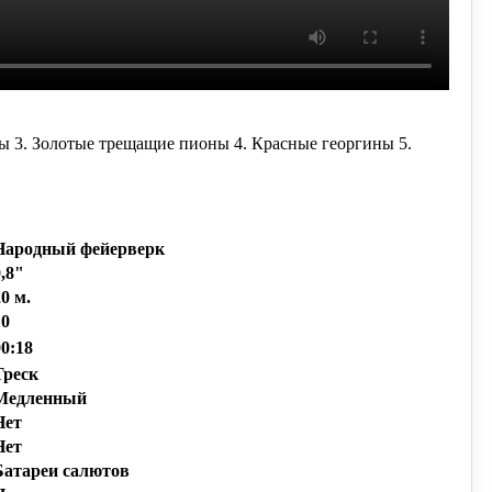
ны
3. Золотые трещащие пионы
4. Красные георгины
5.
Народный фейерверк
0,8"
20 м.
10
00:18
Треск
Медленный
Нет
Нет
Батареи салютов