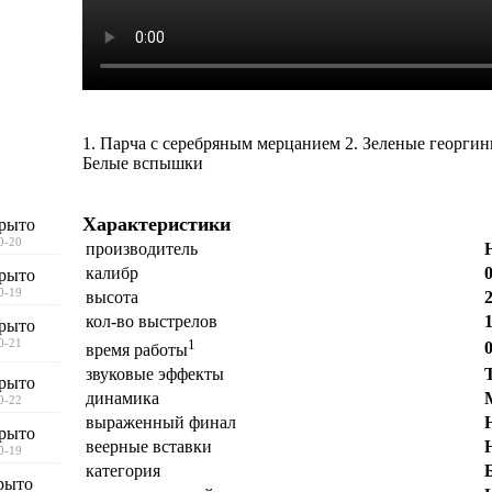
1. Парча с серебряным мерцанием
2. Зеленые георги
Белые вспышки
Характеристики
рыто
10-20
производитель
калибр
рыто
10-19
высота
кол-во выстрелов
рыто
10-21
1
время работы
звуковые эффекты
рыто
динамика
10-22
выраженный финал
рыто
веерные вставки
10-19
категория
рыто