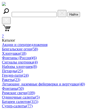
Найти
?
Каталог
Акции и спецпредложения
Бенгальские огни
(58)
Хлопушки
(18)
Фонтаны (Россия)
(6)
Сигналы охотника
(4)
Наборы хлопушек
(8)
Петарды
(25)
Гендер-пати
(24)
Ракеты
(23)
Летающие, наземные фейерверки и вертушки
(40)
Фонтаны
(50)
Римские свечи
(109)
Одиночные салюты
(5)
Батареи салютов
(315)
Супер-салюты
(77)