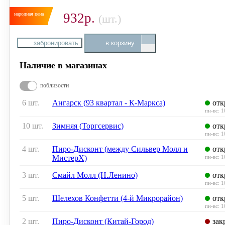
932р.
(шт.)
забронировать
в корзину
Наличие в магазинах
поблизости
6 шт.
Ангарск (93 квартал - К-Маркса)
отк
пн-вс: 
10 шт.
Зимняя (Торгсервис)
отк
пн-вс: 
4 шт.
Пиро-Дисконт (между Сильвер Молл и
отк
МистерХ)
пн-вс: 
3 шт.
Смайл Молл (Н.Ленино)
отк
пн-вс: 
5 шт.
Шелехов Конфетти (4-й Микрорайон)
отк
пн-вс: 
2 шт.
Пиро-Дисконт (Китай-Город)
зак