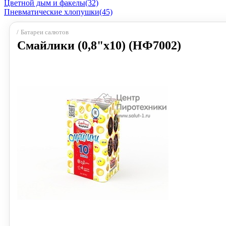
Цветной дым и факелы
(32)
Пневматические хлопушки
(45)
Батареи салютов
Смайлики (0,8"х10) (НФ7002)